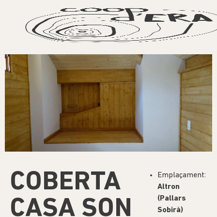
COBERTA
Emplaçament:
Altron
(Pallars
CASA SON
Sobirà)