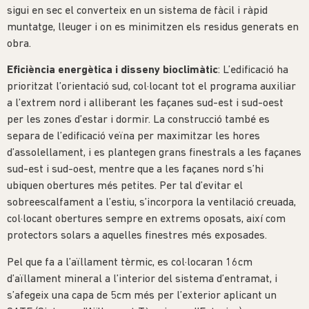
sigui en sec el converteix en un sistema de fàcil i ràpid
muntatge, lleuger i on es minimitzen els residus generats en
obra.
Eficiència energètica i disseny bioclimàtic
: L’edificació ha
prioritzat l’orientació sud, col·locant tot el programa auxiliar
a l’extrem nord i alliberant les façanes sud-est i sud-oest
per les zones d’estar i dormir. La construcció també es
separa de l’edificació veïna per maximitzar les hores
d’assolellament, i es plantegen grans finestrals a les façanes
sud-est i sud-oest, mentre que a les façanes nord s’hi
ubiquen obertures més petites. Per tal d’evitar el
sobreescalfament a l’estiu, s’incorpora la ventilació creuada,
col·locant obertures sempre en extrems oposats, així com
protectors solars a aquelles finestres més exposades.
Pel que fa a l’aïllament tèrmic, es col·locaran 16cm
d’aïllament mineral a l’interior del sistema d’entramat, i
s’afegeix una capa de 5cm més per l’exterior aplicant un