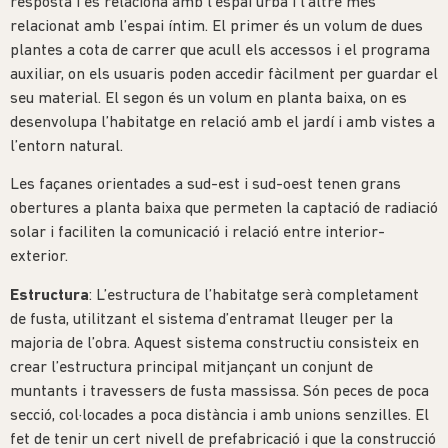
resposta i es relaciona amb l’espai urbà i l’altre més
relacionat amb l’espai íntim. El primer és un volum de dues
plantes a cota de carrer que acull els accessos i el programa
auxiliar, on els usuaris poden accedir fàcilment per guardar el
seu material. El segon és un volum en planta baixa, on es
desenvolupa l’habitatge en relació amb el jardí i amb vistes a
l’entorn natural.
Les façanes orientades a sud-est i sud-oest tenen grans
obertures a planta baixa que permeten la captació de radiació
solar i faciliten la comunicació i relació entre interior-
exterior.
Estructura
: L’estructura de l’habitatge serà completament
de fusta, utilitzant el sistema d’entramat lleuger per la
majoria de l’obra. Aquest sistema constructiu consisteix en
crear l’estructura principal mitjançant un conjunt de
muntants i travessers de fusta massissa. Són peces de poca
secció, col·locades a poca distància i amb unions senzilles. El
fet de tenir un cert nivell de prefabricació i que la construcció