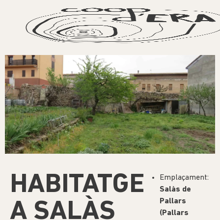
HABITATGE
Emplaçament:
Salàs de
Pallars
A SALÀS
(Pallars