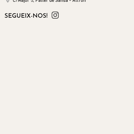
C/Major 5, Paller de Sansa - Altron
SEGUEIX-NOS!