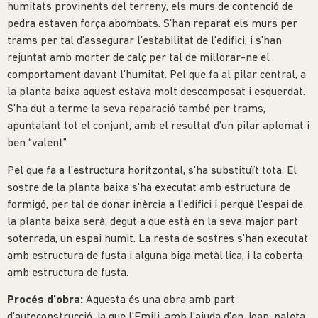
humitats provinents del terreny, els murs de contenció de
pedra estaven força abombats. S’han reparat els murs per
trams per tal d’assegurar l’estabilitat de l’edifici, i s’han
rejuntat amb morter de calç per tal de millorar-ne el
comportament davant l’humitat. Pel que fa al pilar central, a
la planta baixa aquest estava molt descomposat i esquerdat.
S’ha dut a terme la seva reparació també per trams,
apuntalant tot el conjunt, amb el resultat d’un pilar aplomat i
ben “valent”.
Pel que fa a l’estructura horitzontal, s’ha substituït tota. El
sostre de la planta baixa s’ha executat amb estructura de
formigó, per tal de donar inèrcia a l’edifici i perquè l’espai de
la planta baixa serà, degut a que està en la seva major part
soterrada, un espai humit. La resta de sostres s’han executat
amb estructura de fusta i alguna biga metàl·lica, i la coberta
amb estructura de fusta.
Procés d’obra:
Aquesta és una obra amb part
d’autoconstrucció, ja que l’Emili, amb l’ajuda d’en Joan, paleta