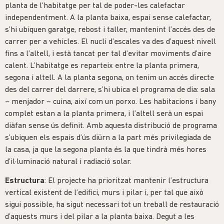
planta de l’habitatge per tal de poder-les calefactar
independentment. A la planta baixa, espai sense calefactar,
s’hi ubiquen garatge, rebost i taller, mantenint l’accés des de
carrer per a vehicles. El nucli d’escales va des d’aquest nivell
fins a l’altell, i està tancat per tal d’evitar moviments d’aire
calent. L’habitatge es reparteix entre la planta primera,
segona i altell. A la planta segona, on tenim un accés directe
des del carrer del darrere, s’hi ubica el programa de dia: sala
– menjador – cuina, així com un porxo. Les habitacions i bany
complet estan a la planta primera, i l’altell serà un espai
diàfan sense ús definit. Amb aquesta distribució de programa
s’ubiquen els espais d’ús diürn a la part més privilegiada de
la casa, ja que la segona planta és la que tindrà més hores
d’il·luminació natural i radiació solar.
Estructura
: El projecte ha prioritzat mantenir l’estructura
vertical existent de l’edifici, murs i pilar i, per tal que això
sigui possible, ha sigut necessari tot un treball de restauració
d’aquests murs i del pilar a la planta baixa. Degut a les