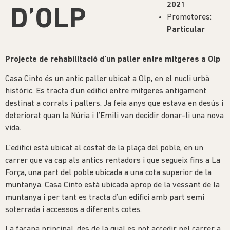
2021
D’OLP
Promotores:
Particular
Projecte de rehabilitació d’un paller entre mitgeres a Olp
Casa Cinto és un antic paller ubicat a Olp, en el nucli urbà
històric. Es tracta d’un edifici entre mitgeres antigament
destinat a corrals i pallers. Ja feia anys que estava en desús i
deteriorat quan la Núria i l’Emili van decidir donar-li una nova
vida.
L’edifici està ubicat al costat de la plaça del poble, en un
carrer que va cap als antics rentadors i que segueix fins a La
Força, una part del poble ubicada a una cota superior de la
muntanya. Casa Cinto està ubicada aprop de la vessant de la
muntanya i per tant es tracta d’un edifici amb part semi
soterrada i accessos a diferents cotes.
La façana principal, des de la qual es pot accedir pel carrer a