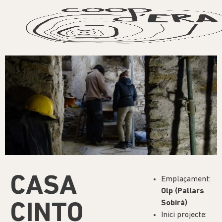
CASA
Emplaçament:
Olp (Pallars
Sobirà)
CINTO
Inici projecte: